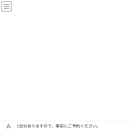
コ
ナ
ン
ビ
テ
ゲ
ン
ー
ツ
シ
へ
ョ
ス
ン
キ
に
ッ
移
よくあるご質問
プ
動
HOME
よくあるご質問
駐車場はありますか？
1台分ありますので、事前にご予約ください。